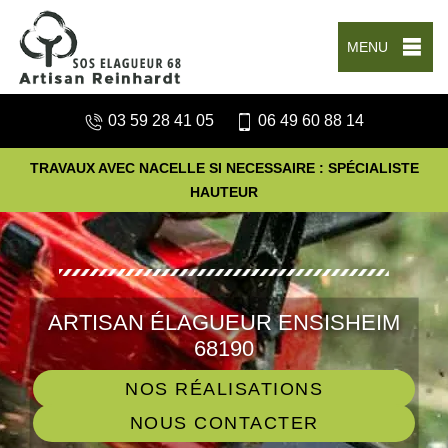
MENU
03 59 28 41 05
06 49 60 88 14
TRAVAUX AVEC NACELLE SI NECESSAIRE : SPÉCIALISTE
HAUTEUR
ARTISAN ÉLAGUEUR ENSISHEIM
68190
NOS RÉALISATIONS
NOUS CONTACTER