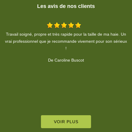
Les avis de nos clients
Un
Entreprise sérieuse et fiable. Résultat parfait et propre. Que
C
ux
demander de plus?
De François Besson
VOIR PLUS