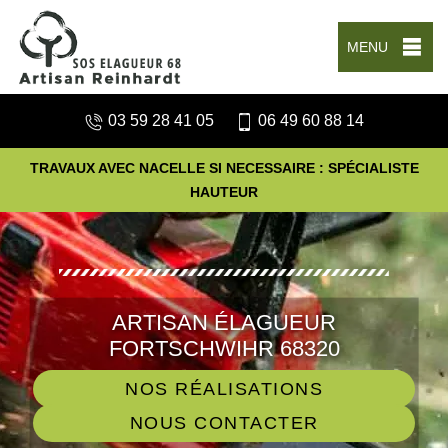
MENU
03 59 28 41 05
06 49 60 88 14
TRAVAUX AVEC NACELLE SI NECESSAIRE : SPÉCIALISTE
HAUTEUR
ARTISAN ÉLAGUEUR
FORTSCHWIHR 68320
NOS RÉALISATIONS
NOUS CONTACTER