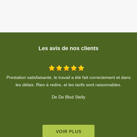
Les avis de nos clients
ns
Travail soigné, propre. A respecter le devis, je recommande
T
fortement.
v
De Habiba HOHENADEL
VOIR PLUS