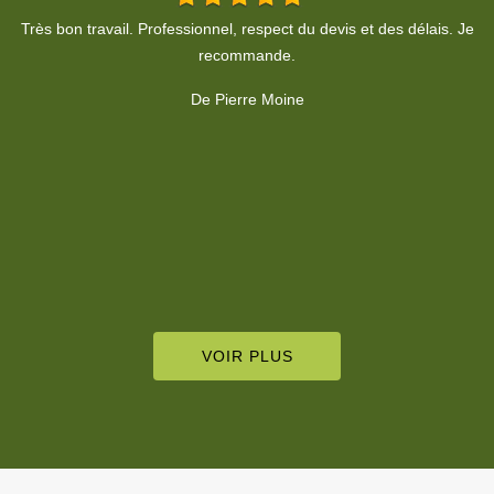
Je
De Sandy Lama
c
VOIR PLUS