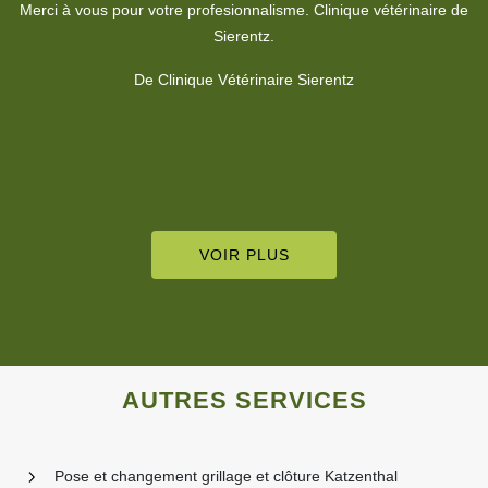
De De Blod Stelly
de
c
VOIR PLUS
AUTRES SERVICES
Pose et changement grillage et clôture Katzenthal