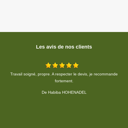
Les avis de nos clients
Entreprise sérieuse et fiable. Résultat parfait et propre. Que
T
demander de plus?
De François Besson