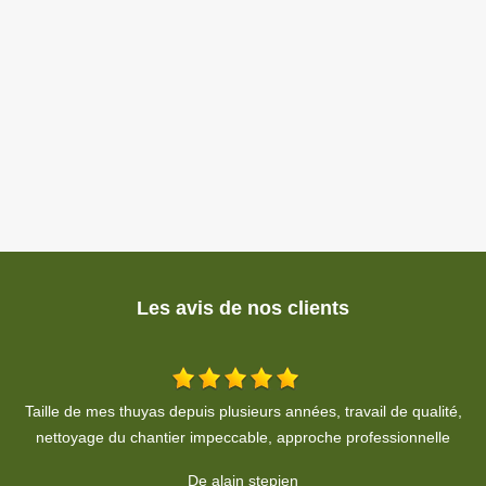
Les avis de nos clients
é,
Travail soigné, propre. A respecter le devis, je recommande
Je
fortement.
De Habiba HOHENADEL