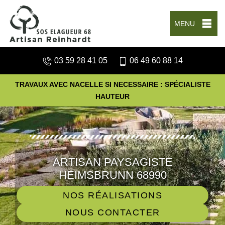
MENU
03 59 28 41 05
06 49 60 88 14
TRAVAUX AVEC NACELLE SI NECESSAIRE : SPÉCIALISTE
HAUTEUR
ARTISAN PAYSAGISTE
HEIMSBRUNN 68990
NOS RÉALISATIONS
NOUS CONTACTER