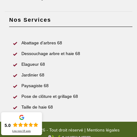
Nos Services
Abattage d'arbres 68
Dessouchage arbre et haie 68
Elagueur 68
Jardinier 68
Paysagiste 68
Pose de clôture et grillage 68
Taille de haie 68
5.0
© 2022 - 2026 - Tout droit réservé |
Mentions légales
Lire nos
15
avis