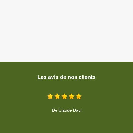
Les avis de nos clients
Travail soigné, propre et très rapide pour la taille de ma haie. Un
vrai professionnel que je recommande vivement pour son sérieux
!
De Caroline Buscot