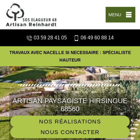
MENU
03 59 28 41 05
06 49 60 88 14
TRAVAUX AVEC NACELLE SI NECESSAIRE : SPÉCIALISTE
HAUTEUR
ARTISAN PAYSAGISTE HIRSINGUE
68560
NOS RÉALISATIONS
NOUS CONTACTER