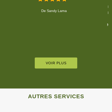
Bonjour, nous remercions M. Rheinhardt pour son intervention à
la clinique afin de remettre en état l'élagage des végétaux. Prise
de contact rapide et travail respecté dans les délais demandés.
Merci à vous pour votre profesionnalisme. Clinique vétérinaire de
Sierentz.
De Clinique Vétérinaire Sierentz
VOIR PLUS
AUTRES SERVICES