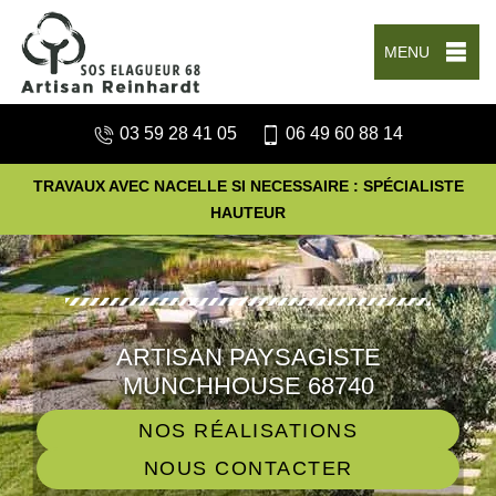
MENU
03 59 28 41 05
06 49 60 88 14
TRAVAUX AVEC NACELLE SI NECESSAIRE : SPÉCIALISTE
HAUTEUR
ARTISAN PAYSAGISTE
MUNCHHOUSE 68740
NOS RÉALISATIONS
NOUS CONTACTER