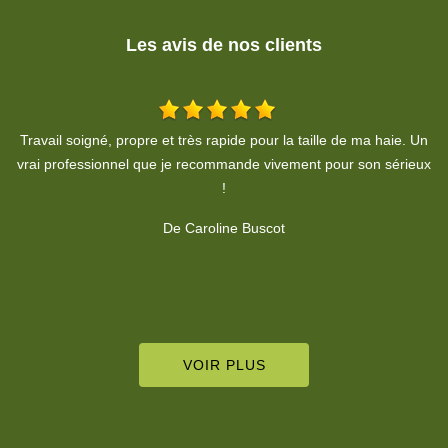
Les avis de nos clients
Un
Bonjour, nous remercions M. Rheinhardt pour son intervention à
ux
la clinique afin de remettre en état l'élagage des végétaux. Prise
de contact rapide et travail respecté dans les délais demandés.
Merci à vous pour votre profesionnalisme. Clinique vétérinaire de
Sierentz.
De Clinique Vétérinaire Sierentz
VOIR PLUS