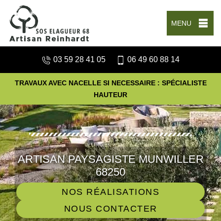
MENU
03 59 28 41 05
06 49 60 88 14
TRAVAUX AVEC NACELLE SI NECESSAIRE : SPÉCIALISTE
HAUTEUR
ARTISAN PAYSAGISTE MUNWILLER
68250
NOS RÉALISATIONS
NOUS CONTACTER