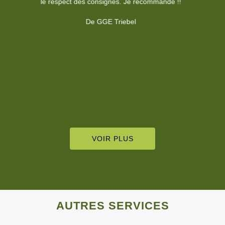
demander de plus?
De François Besson
c
VOIR PLUS
AUTRES SERVICES