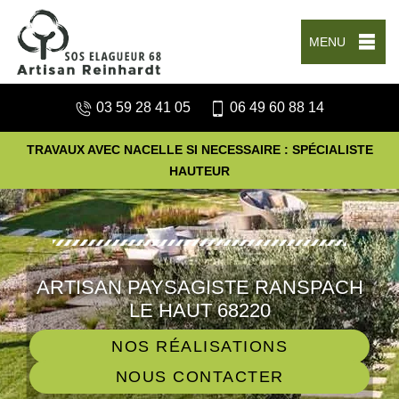
MENU
03 59 28 41 05
06 49 60 88 14
TRAVAUX AVEC NACELLE SI NECESSAIRE : SPÉCIALISTE
HAUTEUR
ARTISAN PAYSAGISTE RANSPACH
LE HAUT 68220
NOS RÉALISATIONS
NOUS CONTACTER