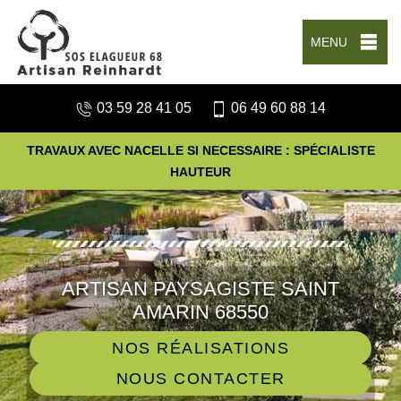
MENU
03 59 28 41 05
06 49 60 88 14
TRAVAUX AVEC NACELLE SI NECESSAIRE : SPÉCIALISTE
HAUTEUR
ARTISAN PAYSAGISTE SAINT
AMARIN 68550
NOS RÉALISATIONS
NOUS CONTACTER