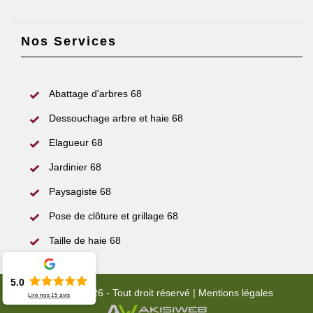
Nos Services
Abattage d'arbres 68
Dessouchage arbre et haie 68
Elagueur 68
Jardinier 68
Paysagiste 68
Pose de clôture et grillage 68
Taille de haie 68
5.0
© 2022 - 2026 - Tout droit réservé |
Mentions légales
Lire nos
15
avis