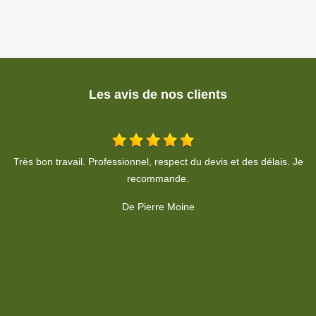
Les avis de nos clients
Je
Bon travail en sécurité avent pendant après
De Eric Hassler
c