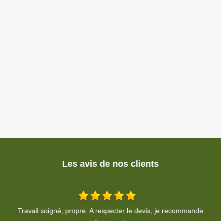
Les avis de nos clients
Travail soigné, propre et très rapide pour la taille de ma haie. Un
T