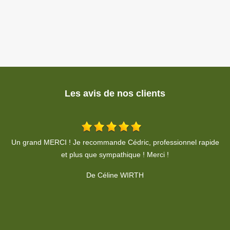
Les avis de nos clients
de
Après avoir vu le résultat des travaux d’élagage, de taille et
d’abattage d’arbres, réalisés tout au long de l’année, à ma
demande, je peux vous dire que Monsieur Cédric REINHARDT
exécute des prestations de qualités. Professionnel sérieux,
compétent, arrangeant et de bon conseil, il fait parti des artisans
consciencieux qu’il est précieux d’avoir dans son carnet
d’adresse. Je lui accorde toute ma confiance pour l’entretien
régulier de mon jardin.