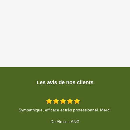
Les avis de nos clients
Très bon travail. Professionnel, respect du devis et des délais. Je
P
recommande.
De Pierre Moine