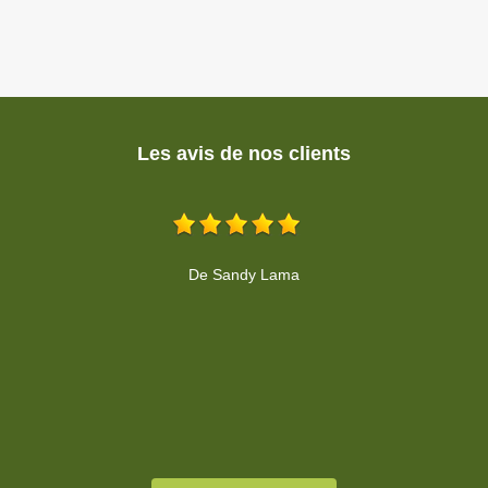
Les avis de nos clients
Sympathique, efficace et très professionnel. Merci.
U
De Alexis LANG