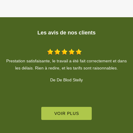
Les avis de nos clients
ns
Taille de mes thuyas depuis plusieurs années, travail de qualité,
T
nettoyage du chantier impeccable, approche professionnelle
v
De alain stepien
VOIR PLUS