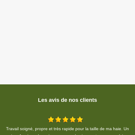
Les avis de nos clients
Un
Taille de mes thuyas depuis plusieurs années, travail de qualité,
Je