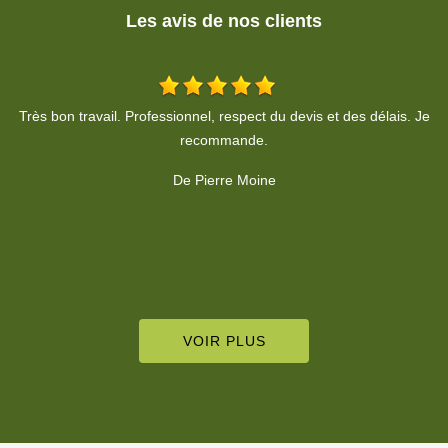
Les avis de nos clients
Je
Entreprise sérieuse et fiable. Résultat parfait et propre. Que
B
demander de plus?
l
De François Besson
M
VOIR PLUS