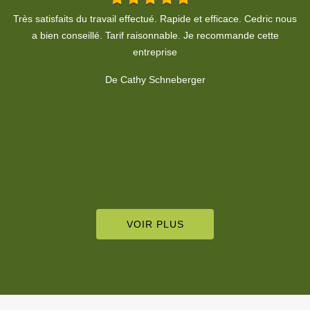
us
U
De Sandy Lama
VOIR PLUS