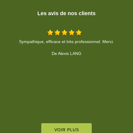
Les avis de nos clients
Bonjour, nous remercions M. Rheinhardt pour son intervention à
la clinique afin de remettre en état l'élagage des végétaux. Prise
de contact rapide et travail respecté dans les délais demandés.
Merci à vous pour votre profesionnalisme. Clinique vétérinaire de
Sierentz.
De Clinique Vétérinaire Sierentz
VOIR PLUS