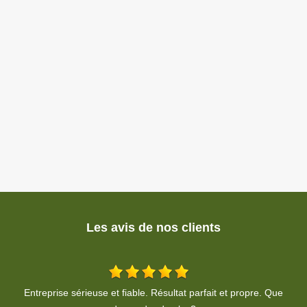
Les avis de nos clients
T
De Sandy Lama