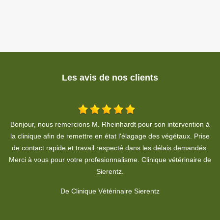
Les avis de nos clients
 à
Très bon travail. Professionnel, respect du devis et des délais. Je
se
recommande.
.
De Pierre Moine
de
c