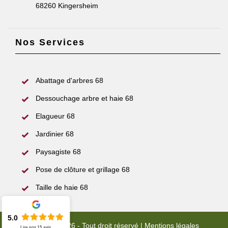
68260 Kingersheim
Nos Services
Abattage d'arbres 68
Dessouchage arbre et haie 68
Elagueur 68
Jardinier 68
Paysagiste 68
Pose de clôture et grillage 68
Taille de haie 68
5.0
© 2022 - 2026 - Tout droit réservé |
Mentions légales
Lire nos
15
avis