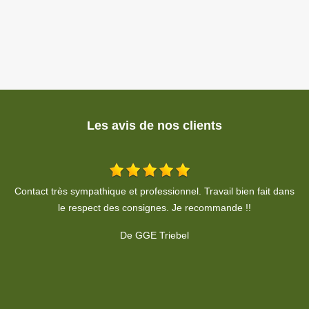
Les avis de nos clients
ns
De Claude Davi
c