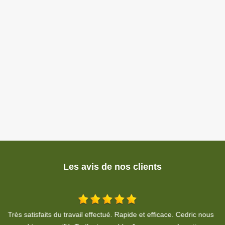
Les avis de nos clients
us
Bonjour, nous remercions M. Rheinhardt pour son intervention à
U