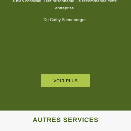
la clinique afin de remettre en état l'élagage des végétaux. Prise
de contact rapide et travail respecté dans les délais demandés.
Merci à vous pour votre profesionnalisme. Clinique vétérinaire de
Sierentz.
De Clinique Vétérinaire Sierentz
VOIR PLUS
AUTRES SERVICES