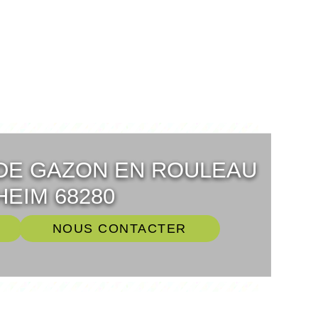
DE GAZON EN ROULEAU
EIM 68280
NOUS CONTACTER