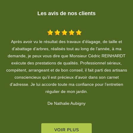
Les avis de nos clients
U
De Claude Davi
T
ns
VOIR PLUS