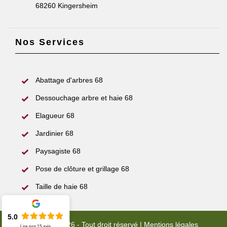
68260 Kingersheim
Nos Services
Abattage d'arbres 68
Dessouchage arbre et haie 68
Elagueur 68
Jardinier 68
Paysagiste 68
Pose de clôture et grillage 68
Taille de haie 68
5.0
© 2022 - 2026 - Tout droit réservé |
Mentions légales
Lire nos
15
avis