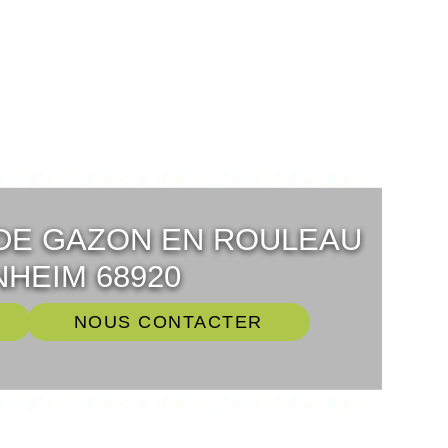
DE GAZON EN ROULEAU
HEIM 68920
NOUS CONTACTER