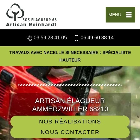
MENU
03 59 28 41 05
06 49 60 88 14
TRAVAUX AVEC NACELLE SI NECESSAIRE : SPÉCIALISTE
HAUTEUR
ARTISAN ÉLAGUEUR
AMMERZWILLER 68210
NOS RÉALISATIONS
NOUS CONTACTER