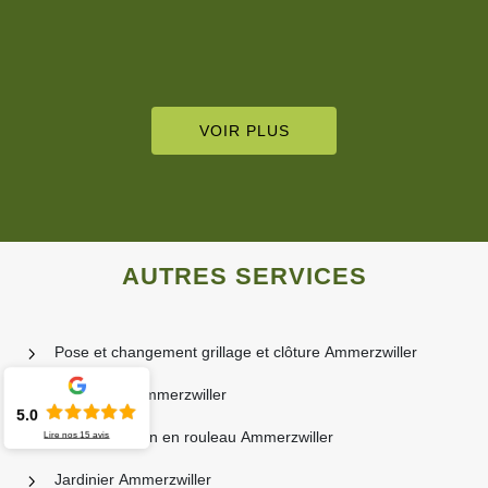
VOIR PLUS
AUTRES SERVICES
Pose et changement grillage et clôture Ammerzwiller
Paysagiste Ammerzwiller
5.0
Pose de gazon en rouleau Ammerzwiller
Lire nos
15
avis
Jardinier Ammerzwiller