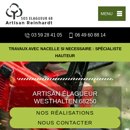
MENU
03 59 28 41 05
06 49 60 88 14
TRAVAUX AVEC NACELLE SI NECESSAIRE : SPÉCIALISTE
HAUTEUR
ARTISAN ÉLAGUEUR
WESTHALTEN 68250
NOS RÉALISATIONS
NOUS CONTACTER