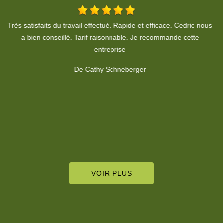
us
Travail soigné, propre. A respecter le devis, je recommande
T
fortement.
v
De Habiba HOHENADEL
VOIR PLUS