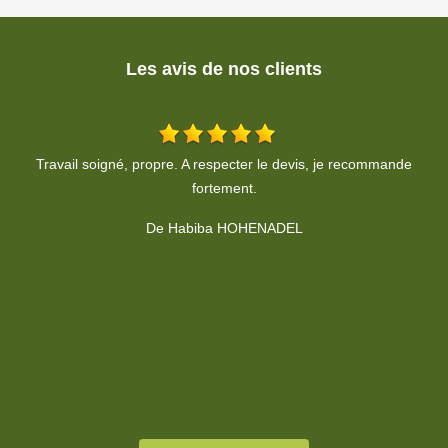
Les avis de nos clients
Un grand MERCI ! Je recommande Cédric, professionnel rapide
T
et plus que sympathique ! Merci !
De Céline WIRTH