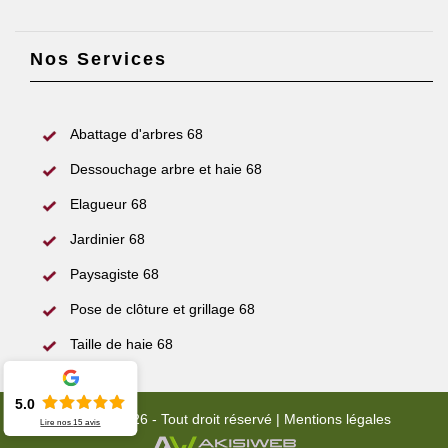
Nos Services
Abattage d'arbres 68
Dessouchage arbre et haie 68
Elagueur 68
Jardinier 68
Paysagiste 68
Pose de clôture et grillage 68
Taille de haie 68
5.0
© 2022 - 2026 - Tout droit réservé |
Mentions légales
Lire nos
15
avis