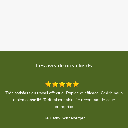
Les avis de nos clients
us
Après avoir vu le résultat des travaux d’élagage, de taille et
d’abattage d’arbres, réalisés tout au long de l’année, à ma
demande, je peux vous dire que Monsieur Cédric REINHARDT
exécute des prestations de qualités. Professionnel sérieux,
compétent, arrangeant et de bon conseil, il fait parti des artisans
consciencieux qu’il est précieux d’avoir dans son carnet