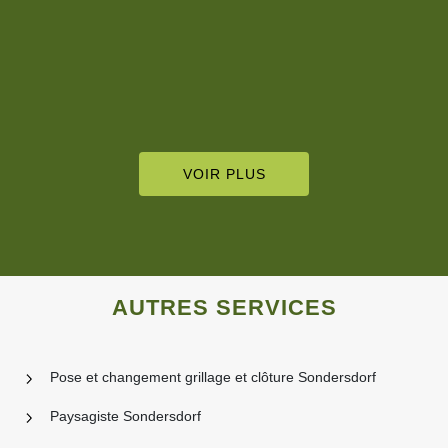
d’adresse. Je lui accorde toute ma confiance pour l’entretien
régulier de mon jardin.
De Nathalie Aubigny
VOIR PLUS
AUTRES SERVICES
Pose et changement grillage et clôture Sondersdorf
Paysagiste Sondersdorf