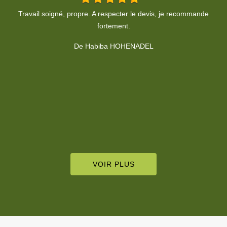
Contact très sympathique et professionnel. Travail bien fait dans
T
le respect des consignes. Je recommande !!
v
De GGE Triebel
VOIR PLUS