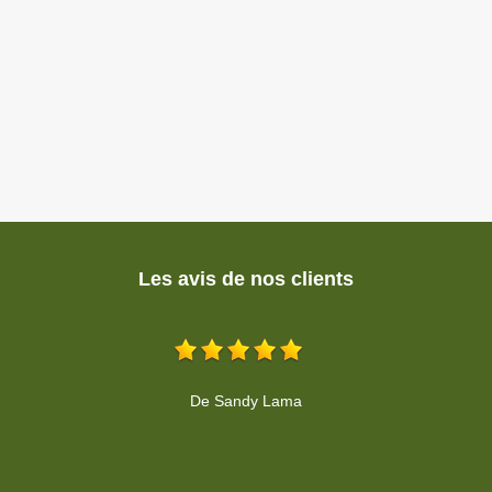
Les avis de nos clients
Très satisfaits du travail effectué. Rapide et efficace. Cedric nous
a bien conseillé. Tarif raisonnable. Je recommande cette
entreprise
De Cathy Schneberger