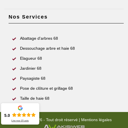
Nos Services
Abattage d'arbres 68
Dessouchage arbre et haie 68
Elagueur 68
Jardinier 68
Paysagiste 68
Pose de clôture et grillage 68
Taille de haie 68
5.0
© 2022 - 2026 - Tout droit réservé |
Mentions légales
Lire nos
15
avis