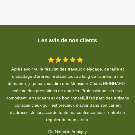
Les avis de nos clients
Contact très sympathique et professionnel. Travail bien fait dans
T
le respect des consignes. Je recommande !!
T
De GGE Triebel
ns