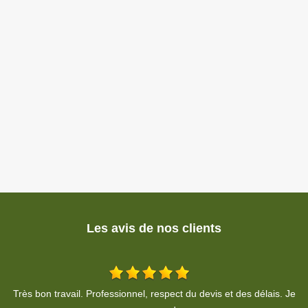
Les avis de nos clients
Je
Travail soigné, propre et très rapide pour la taille de ma haie. Un
T