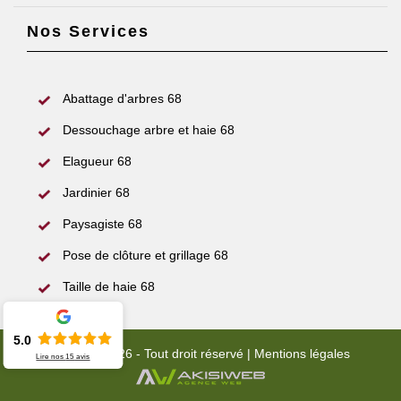
Nos Services
Abattage d'arbres 68
Dessouchage arbre et haie 68
Elagueur 68
Jardinier 68
Paysagiste 68
Pose de clôture et grillage 68
Taille de haie 68
5.0
© 2022 - 2026 - Tout droit réservé |
Mentions légales
Lire nos
15
avis