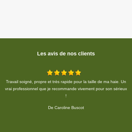
Les avis de nos clients
Un
Très bon travail. Professionnel, respect du devis et des délais. Je
B
ux
recommande.
l
De Pierre Moine
M