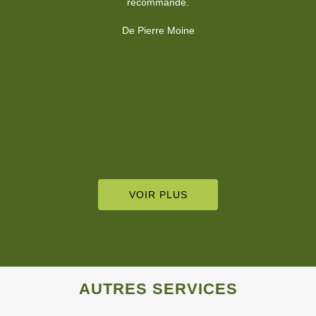
fortement.
De Habiba HOHENADEL
c
VOIR PLUS
AUTRES SERVICES